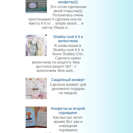
конфетка)))
Это сотая сделанная
мной открытка)))
Получилась очень
простенькая) А сделана она по
Квесту # 6 от ... simple desire ... и
скетчу {Твори и...
Shabby cook # 6 и
валентинка
Я снова играю в
Shabby cook # 6 в
блоге Shabby Chic.
Сделать нужно
валентинку по рецепту. Мне
достался рецепт №7 - с
ангелочком. Моя шеб...
Свадебный конверт
Сделала конверт для
денежного подарка
на свадьбу
Конфетка ко второй
годовщине
Как быстро летит
время) Вот уже и
очередная
годовщина