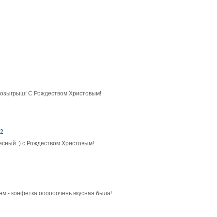
 розыгрыш! С Рождеством Христовым!
12
есный :) с Рождеством Христовым!
ем - конфетка оооооочень вкусная была!