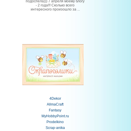
подоспела))) 7 апреля моему блогу
- 2 года!!! Сколько всего
интересного произошло за ...
4Dekor
AllmaCraft
Fantasy
MyHobbyPoint.ru
Prodelkino
Scrap-anika