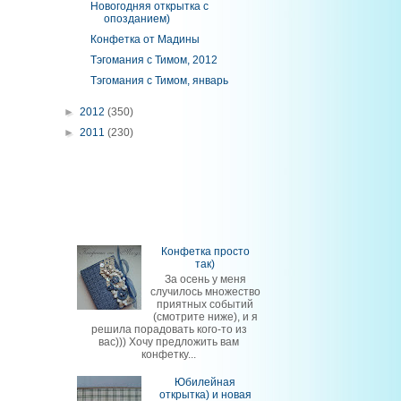
Новогодняя открытка с
опозданием)
Конфетка от Мадины
Тэгомания с Тимом, 2012
Тэгомания с Тимом, январь
►
2012
(350)
►
2011
(230)
Конфетка просто
так)
За осень у меня
случилось множество
приятных событий
(смотрите ниже), и я
решила порадовать кого-то из
вас))) Хочу предложить вам
конфетку...
Юбилейная
открытка) и новая