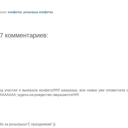
лыки:
конфетки
,
розыгрыш конфетки
7 комментариев:
д участия я выиграла конфету!!!!!!!! аааааааа, всю семью уже оповестила 
АААААААА, чудеса на рождество свершаются!!!!!!!
о за розыгрыш! С праздником! :))