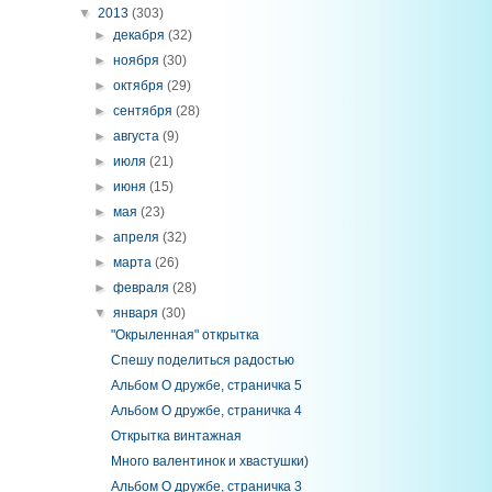
▼
2013
(303)
►
декабря
(32)
►
ноября
(30)
►
октября
(29)
►
сентября
(28)
►
августа
(9)
►
июля
(21)
►
июня
(15)
►
мая
(23)
►
апреля
(32)
►
марта
(26)
►
февраля
(28)
▼
января
(30)
"Окрыленная" открытка
Спешу поделиться радостью
Альбом О дружбе, страничка 5
Альбом О дружбе, страничка 4
Открытка винтажная
Много валентинок и хвастушки)
Альбом О дружбе, страничка 3