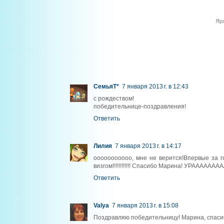
Яр
СемьяТ*
7 января 2013 г. в 12:43
c рождеством!
победительнице-поздравления!
Ответить
Лилия
7 января 2013 г. в 14:17
ооооооооооо, мне не верится!Впервые за го
визгом!!!!!!!!!!!! Спасибо Марина! УРААААААА
Ответить
Valya
7 января 2013 г. в 15:08
Поздравляю победительницу! Марина, спасиб